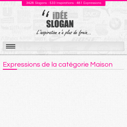
3428
Slogans -
533
Inspirations -
481
Expressions
Aller
au
Expressions de la catégorie Maison
contenu