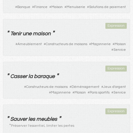
#
Banque
#
Finance
#
Maison
#
Menuiserie
#
Solutions de paiement
Expression
"
"
Tenir
une
maison
#
Ameublement
#
Constructeurs de maisons
#
Maçonnerie
#
Maison
#
Service
Expression
"
"
Casser
la
baraque
#
Constructeurs de maisons
#
Déménagement
#
Jeux d'argent
#
Maçonnerie
#
Maison
#
Paris sportifs
#
Service
Expression
"
"
Sauver
les
meubles
*
Préserver l'essentiel, limiter les pertes