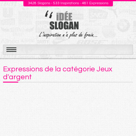
3428
Slogans -
533
Inspirations -
481
Expressions
Aller
au
Expressions de la catégorie Jeux
contenu
d'argent