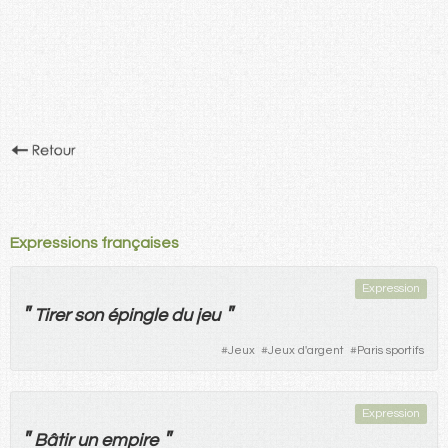
Expressions françaises
Expression
"
"
Tirer
son
épingle
du
jeu
#
Jeux
#
Jeux d'argent
#
Paris sportifs
Expression
"
"
Bâtir
un
empire