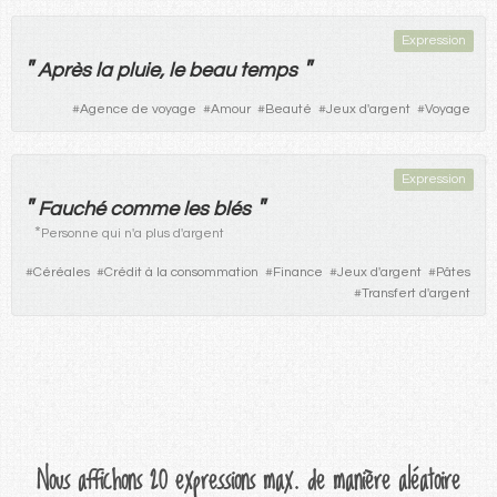
Expression
"
"
Après
la
pluie
,
le
beau
temps
#
Agence de voyage
#
Amour
#
Beauté
#
Jeux d'argent
#
Voyage
Expression
"
"
Fauché
comme
les
blés
*
Personne qui n'a plus d'argent
#
Céréales
#
Crédit à la consommation
#
Finance
#
Jeux d'argent
#
Pâtes
#
Transfert d'argent
Nous affichons 20 expressions max. de manière aléatoire