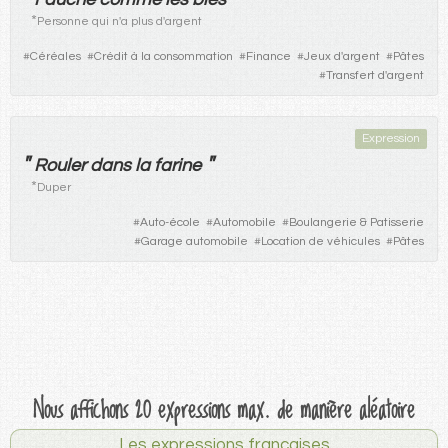
*
Personne qui n'a plus d'argent
#
Céréales
#
Crédit à la consommation
#
Finance
#
Jeux d'argent
#
Pâtes
#
Transfert d'argent
Expression
"
"
Rouler
dans
la
farine
*
Duper
#
Auto-école
#
Automobile
#
Boulangerie & Patisserie
#
Garage automobile
#
Location de véhicules
#
Pâtes
Nous affichons 20 expressions max. de manière aléatoire
Les expressions françaises