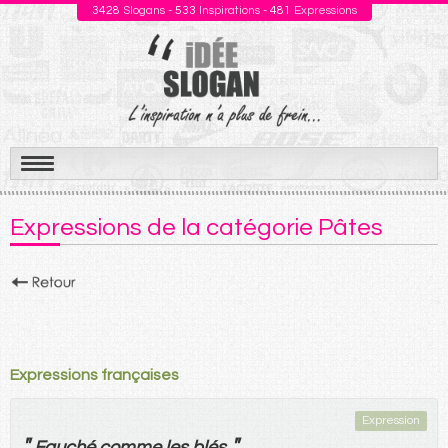
3428
Slogans -
533
Inspirations -
481
Expressions
Aller
au
Expressions de la catégorie Pâtes
contenu
Expressions françaises
Expression
"
"
Fauché
comme
les
blés