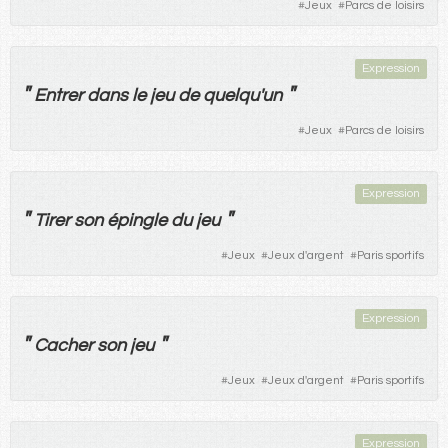
#
Jeux
#
Parcs de loisirs
Expression
"
"
Entrer
dans
le
jeu
de
quelqu'un
#
Jeux
#
Parcs de loisirs
Expression
"
"
Tirer
son
épingle
du
jeu
#
Jeux
#
Jeux d'argent
#
Paris sportifs
Expression
"
"
Cacher
son
jeu
#
Jeux
#
Jeux d'argent
#
Paris sportifs
Expression