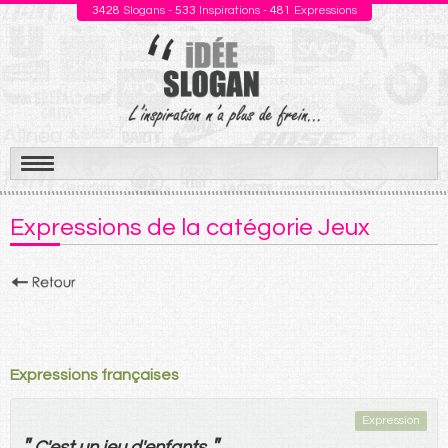
3428
Slogans -
533
Inspirations -
481
Expressions
Aller
au
Expressions de la catégorie Jeux
contenu
Expressions françaises
Expression
"
"
C'
est
un
jeu
d'
enfants