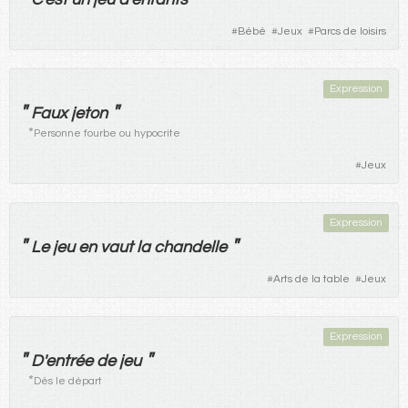
#
Bébé
#
Jeux
#
Parcs de loisirs
Expression
"
"
Faux
jeton
*
Personne fourbe ou hypocrite
#
Jeux
Expression
"
"
Le
jeu
en
vaut
la
chandelle
#
Arts de la table
#
Jeux
Expression
"
"
D'
entrée
de
jeu
*
Dès le départ