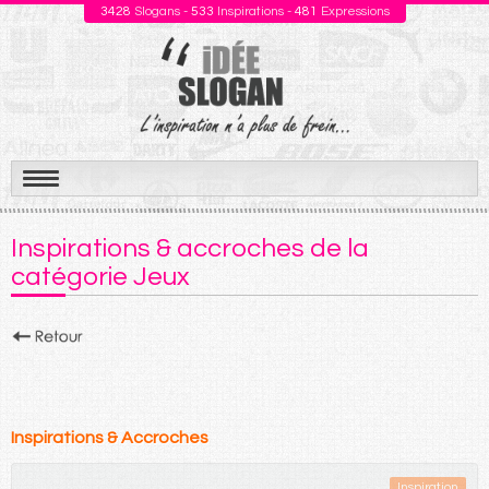
3428
Slogans -
533
Inspirations -
481
Expressions
Aller
au
Inspirations & accroches de la
contenu
catégorie Jeux
Inspirations & Accroches
Inspiration