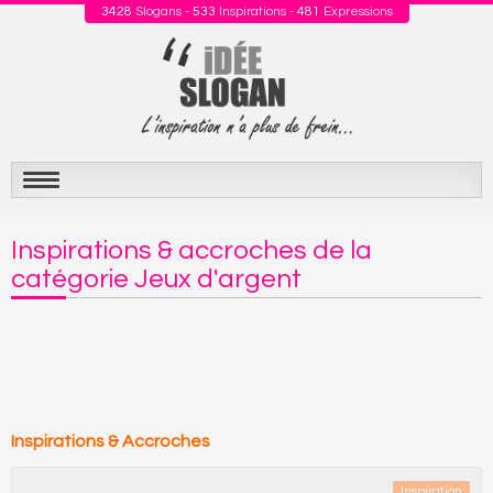
3428
Slogans -
533
Inspirations -
481
Expressions
Aller
au
Inspirations & accroches de la
contenu
catégorie Jeux d'argent
Inspirations & Accroches
Inspiration