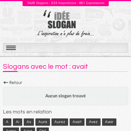
3428
Slogans -
533
Inspirations -
481
Expressions
Aller
au
Slogans avec le mot : avait
contenu
Aucun slogan trouvé
Les mots en relation
A
Ai
As
Aura
Aurez
Avait
Avez
Avoir
Avons
Ayez
Ont