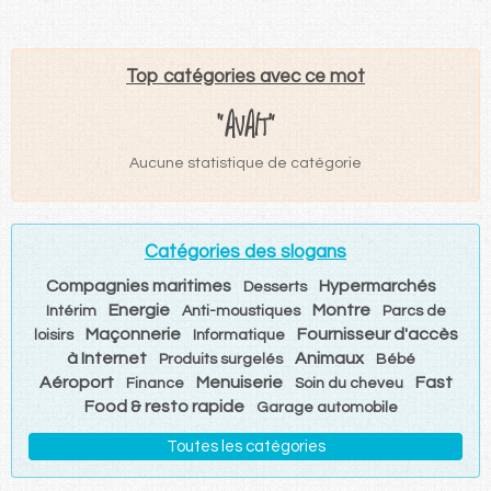
Top catégories avec ce mot
"AVAIT"
Aucune statistique de catégorie
Catégories des slogans
Compagnies maritimes
Hypermarchés
Desserts
Energie
Montre
Intérim
Anti-moustiques
Parcs de
Maçonnerie
Fournisseur d'accès
loisirs
Informatique
à Internet
Animaux
Produits surgelés
Bébé
Aéroport
Menuiserie
Fast
Finance
Soin du cheveu
Food & resto rapide
Garage automobile
Toutes les catégories