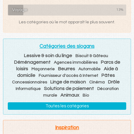
Voyage
13%
Les catégories où le mot apparaît le plus souvent.
Catégories des slogans
Lessive & soin du linge
Biscuit & Gâteau
Déménagement
Parcs de
Agences immobilières
loisirs
Beurres
Aide à
Maçonnerie
Automobile
domicile
Pâtes
Fournisseur d'accès à Internet
Linge de maison
Drôle
Concessionnaires
Cinéma
Solutions de paiement
Informatique
Décoration
Animaux
murale
Bio
Toutes les catégories
Inspiration