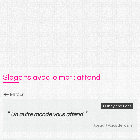
Slogans avec le mot : attend
Disneyland Paris
"
"
Un
autre
monde
vous
attend
#
Jeux
#
Parcs de loisirs