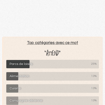
Top catégories avec ce mot
"ATTEND"
Parcs de loisirs
25%
Alimentation
13%
Cuisine
13%
Compagnie aérienne
13%