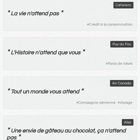
Cetelem
"
"
La
vie
n'
attend
pas
#
Crédit à la consommation
Puy du Fou
"
"
L’
Histoire
n’
attend
que
vous
#
Parcs de loisirs
Air Canada
"
"
Tout
un
monde
vous
attend
#
Compagnie aérienne
#
Voyage
Alsa
"
Une
envie
de
gâteau
au
chocolat
, ça n'
attend
"
pas