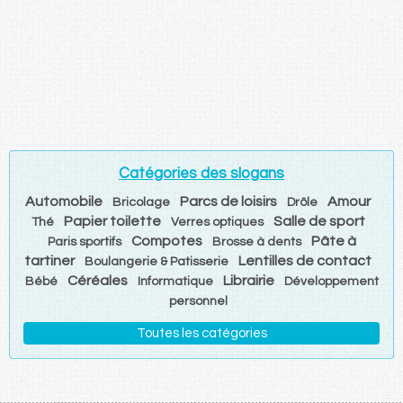
Catégories des slogans
Automobile
Parcs de loisirs
Amour
Bricolage
Drôle
Papier toilette
Salle de sport
Thé
Verres optiques
Compotes
Pâte à
Paris sportifs
Brosse à dents
tartiner
Lentilles de contact
Boulangerie & Patisserie
Céréales
Librairie
Bébé
Informatique
Développement
personnel
Toutes les catégories