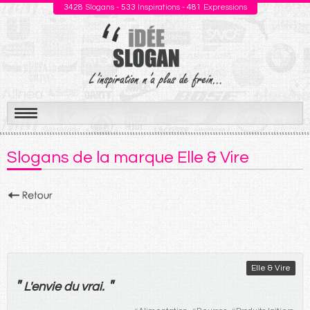
3428
Slogans -
533
Inspirations -
481
Expressions
Aller
au
Slogans de la marque Elle & Vire
contenu
Elle & Vire
"
"
L'
envie
du
vrai
.