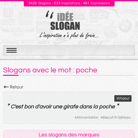
3428
Slogans -
533
Inspirations -
481
Expressions
Aller
au
Slogans avec le mot : poche
contenu
Whaou!
"
"
C'
est
bon
d'
avoir
une
girafe
dans
la
poche
#
Alimentation
#
Biscuit & Gâteau
Les slogans des marques