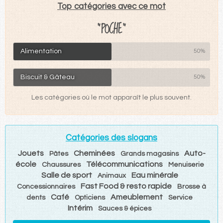
Top catégories avec ce mot
"POCHE"
Alimentation
50%
Biscuit & Gâteau
50%
Les catégories où le mot apparaît le plus souvent.
Catégories des slogans
Jouets
Cheminées
Auto-
Pâtes
Grands magasins
école
Télécommunications
Chaussures
Menuiserie
Salle de sport
Eau minérale
Animaux
Fast Food & resto rapide
Concessionnaires
Brosse à
Café
Ameublement
dents
Opticiens
Service
Intérim
Sauces & épices