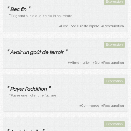
Expression
"
"
Bec
fin
*
Exigeant sur la qualité de la nourriture
#
Fast Food & resto rapide
#
Restauration
Expression
"
"
Avoir
un
goût
de
terroir
#
Alimentation
#
Bio
#
Restauration
Expression
"
"
Payer
l'
addition
*
Payer une note, une facture
#
Commerce
#
Restauration
Expression