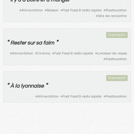
#
Alimentation
#
Boisson
#
Fast Food & resto rapide
#
Restauration
#
Site de rencontre
Expression
"
"
Rester
sur
sa
faim
#
Alimentation
#
Cinéma
#
Fast Food & resto rapide
#
Livraison de repas
#
Restauration
Expression
"
"
À
la
lyonnaise
#
Alimentation
#
Fast Food & resto rapide
#
Restauration