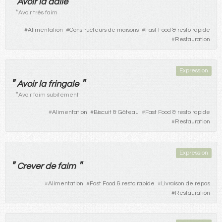
"
"
Avoir
la
dalle
*
Avoir très faim
#
Alimentation
#
Constructeurs de maisons
#
Fast Food & resto rapide
#
Restauration
Expression
"
"
Avoir
la
fringale
*
Avoir faim subitement
#
Alimentation
#
Biscuit & Gâteau
#
Fast Food & resto rapide
#
Restauration
Expression
"
"
Crever
de
faim
#
Alimentation
#
Fast Food & resto rapide
#
Livraison de repas
#
Restauration