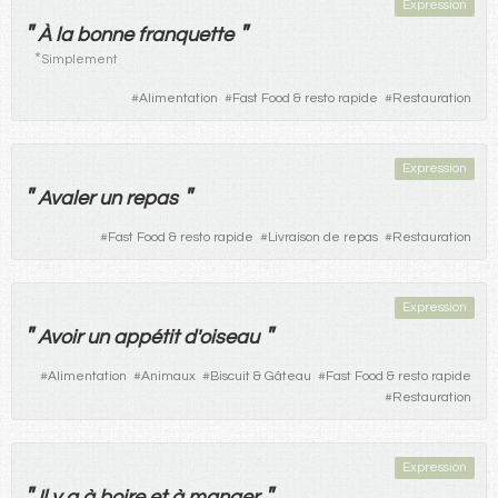
Expression
"
"
À
la
bonne
franquette
*
Simplement
#
Alimentation
#
Fast Food & resto rapide
#
Restauration
Expression
"
"
Avaler
un repas
#
Fast Food & resto rapide
#
Livraison de repas
#
Restauration
Expression
"
"
Avoir
un
appétit
d'
oiseau
#
Alimentation
#
Animaux
#
Biscuit & Gâteau
#
Fast Food & resto rapide
#
Restauration
Expression
"
"
Il
y
a
à
boire
et
à
manger