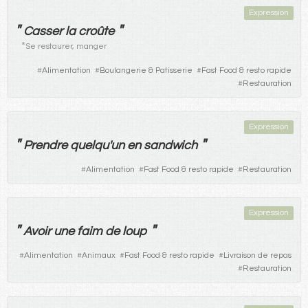
Expression
"
"
Casser
la
croûte
*
Se restaurer, manger
#
Alimentation
#
Boulangerie & Patisserie
#
Fast Food & resto rapide
#
Restauration
Expression
"
"
Prendre
quelqu'un
en
sandwich
#
Alimentation
#
Fast Food & resto rapide
#
Restauration
Expression
"
"
Avoir
une
faim
de
loup
#
Alimentation
#
Animaux
#
Fast Food & resto rapide
#
Livraison de repas
#
Restauration