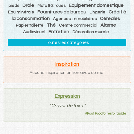
Drôle
Equipement domestique
pieds
Moto & 2 roues
Fournitures de bureau
Crédit à
Eau minérale
Lingerie
la consommation
Céréales
Agences immobilières
Thé
Alarme
Papier toilette
Centre commercial
Entretien
Audiovisuel
Décoration murale
Toutes les catégories
Inspiration
Aucune inspiration en lien avec ce mot
Expression
"
Crever de faim
"
#
Fast Food & resto rapide