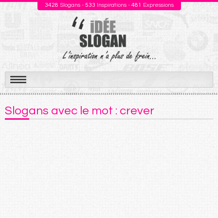
3428
Slogans -
533
Inspirations -
481
Expressions
Aller
au
Slogans avec le mot : crever
contenu