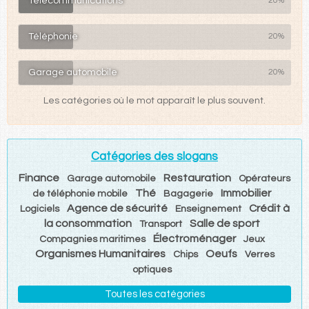
Télécommunications
20%
Téléphonie
20%
Garage automobile
20%
Les catégories où le mot apparaît le plus souvent.
Catégories des slogans
Finance
Restauration
Garage automobile
Opérateurs
Thé
Immobilier
de téléphonie mobile
Bagagerie
Agence de sécurité
Crédit à
Logiciels
Enseignement
la consommation
Salle de sport
Transport
Électroménager
Compagnies maritimes
Jeux
Organismes Humanitaires
Oeufs
Chips
Verres
optiques
Toutes les catégories