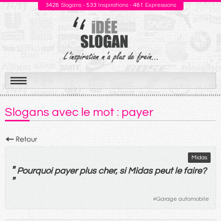
3428
Slogans -
533
Inspirations -
481
Expressions
Aller
au
Slogans avec le mot : payer
contenu
Midas
"
Pourquoi
payer
plus
cher
,
si
Midas
peut
le
faire
?
"
#
Garage automobile