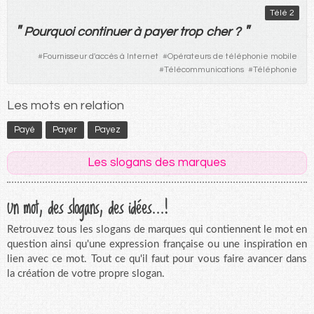
Télé 2
"
"
Pourquoi
continuer
à
payer
trop
cher
?
#
Fournisseur d'accès à Internet
#
Opérateurs de téléphonie mobile
#
Télécommunications
#
Téléphonie
Les mots en relation
Payé
Payer
Payez
Les slogans des marques
Un mot, des slogans, des idées...!
Retrouvez tous les slogans de marques qui contiennent le mot en
question ainsi qu'une expression française ou une inspiration en
lien avec ce mot. Tout ce qu'il faut pour vous faire avancer dans
la création de votre propre slogan.