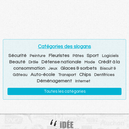
Catégories des slogans
Sécurité
Fleuristes
Sport
Peinture
Pâtes
Logiciels
Beauté
Défense nationale
Crédit à la
Drôle
Mode
consommation
Glaces & sorbets
Jeux
Biscuit &
Auto-école
Chips
Gâteau
Transport
Dentifrices
Déménagement
Internet
Toutes les catégories