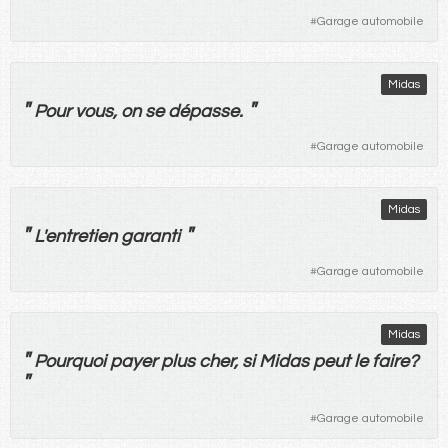
#
Garage automobile
Midas
"
"
Pour
vous
,
on
se
dépasse
.
#
Garage automobile
Midas
"
"
L'
entretien
garanti
#
Garage automobile
Midas
"
Pourquoi
payer
plus
cher
,
si
Midas
peut
le
faire
?
"
#
Garage automobile