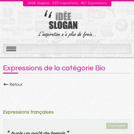
3428
Slogans -
533
Inspirations -
481
Expressions
Aller
au
Expressions de la catégorie Bio
contenu
Expressions françaises
Expression
"
"
Avoir
un
goût
de
terroir