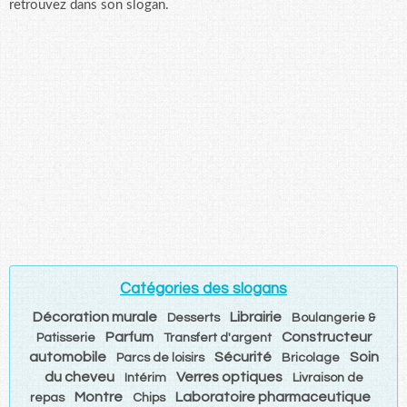
retrouvez dans son slogan.
Catégories des slogans
Décoration murale
Librairie
Desserts
Boulangerie &
Parfum
Constructeur
Patisserie
Transfert d'argent
automobile
Sécurité
Soin
Parcs de loisirs
Bricolage
du cheveu
Verres optiques
Intérim
Livraison de
Montre
Laboratoire pharmaceutique
repas
Chips