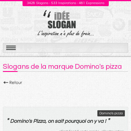
3428
Slogans -
533
Inspirations -
481
Expressions
Aller
au
Slogans de la marque Domino's pizza
contenu
Domino's pizza
"
"
Domino's
Pizza
,
on
sait
pourquoi
on
y
va !