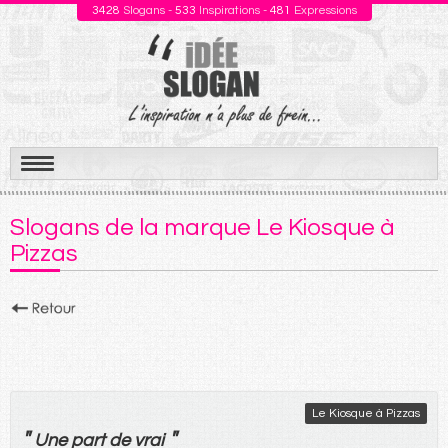
3428
Slogans -
533
Inspirations -
481
Expressions
Aller
au
Slogans de la marque Le Kiosque à
contenu
Pizzas
Le Kiosque à Pizzas
"
"
Une
part
de
vrai