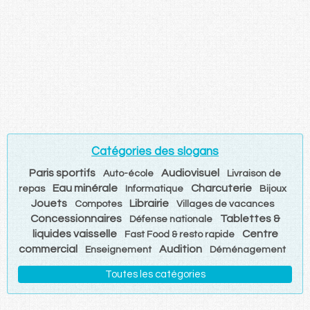
Catégories des slogans
Paris sportifs
Audiovisuel
Auto-école
Livraison de
Eau minérale
Charcuterie
repas
Informatique
Bijoux
Jouets
Librairie
Compotes
Villages de vacances
Concessionnaires
Tablettes &
Défense nationale
liquides vaisselle
Centre
Fast Food & resto rapide
commercial
Audition
Enseignement
Déménagement
Toutes les catégories