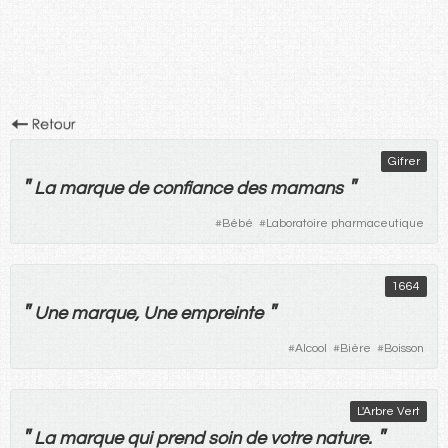
Gifrer
"
"
La
marque
de
confiance
des
mamans
#
Bébé
#
Laboratoire pharmaceutique
1664
"
"
Une
marque
,
Une
empreinte
#
Alcool
#
Bière
#
Boisson
L'Arbre Vert
"
"
La
marque
qui
prend
soin
de
votre
nature
.