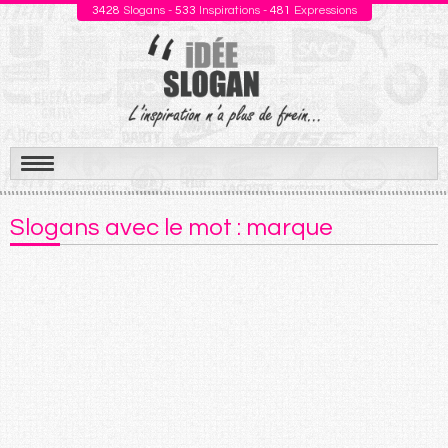
3428
Slogans -
533
Inspirations -
481
Expressions
Aller
au
Slogans avec le mot : marque
contenu