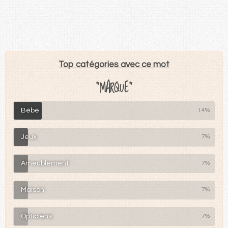
Top catégories avec ce mot
"MARQUE"
Bébé
14%
Jeux
7%
Ameublement
7%
Maison
7%
Opticiens
7%