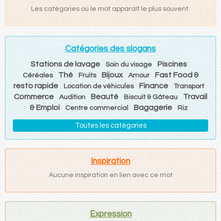
Les catégories où le mot apparaît le plus souvent.
Catégories des slogans
Stations de lavage
Piscines
Soin du visage
Thé
Bijoux
Fast Food &
Céréales
Fruits
Amour
resto rapide
Finance
Location de véhicules
Transport
Commerce
Beauté
Travail
Audition
Biscuit & Gâteau
& Emploi
Bagagerie
Centre commercial
Riz
Toutes les catégories
Inspiration
Aucune inspiration en lien avec ce mot
Expression