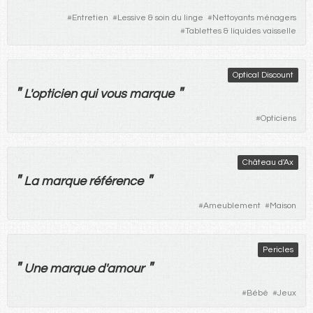
#
Entretien
#
Lessive & soin du linge
#
Nettoyants ménagers
#
Tablettes & liquides vaisselle
Optical Discount
"
"
L'
opticien
qui
vous
marque
#
Opticiens
Château d'Ax
"
"
La
marque
référence
#
Ameublement
#
Maison
Pericles
"
"
Une
marque
d'
amour
#
Bébé
#
Jeux