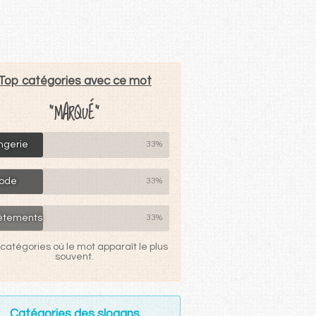
Top catégories avec ce mot
"MARQUÉ"
ngerie
33%
ode
33%
êtements
33%
catégories où le mot apparaît le plus
souvent.
Catégories des slogans