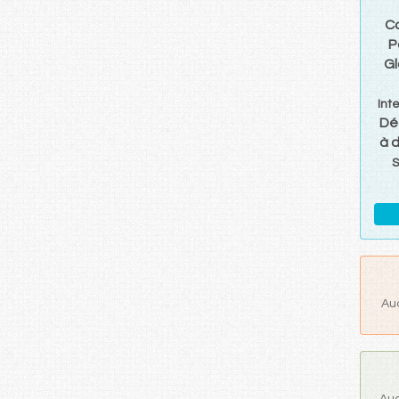
C
P
Gl
Int
Dé
à 
S
Au
Auc