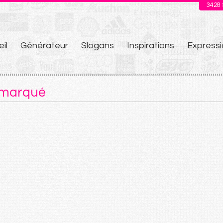
3428
il
Générateur
Slogans
Inspirations
Expressi
u
: marqué