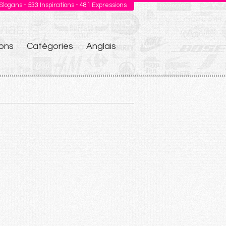
Slogans -
533
Inspirations -
481
Expressions
ons
Catégories
Anglais