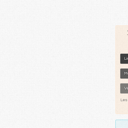
Li
M
V
Les 