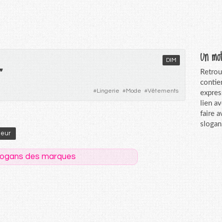
Un mot
DIM
"
Retrou
contie
#
Lingerie
#
Mode
#
Vêtements
expres
lien a
faire 
slogan
eur
logans des marques