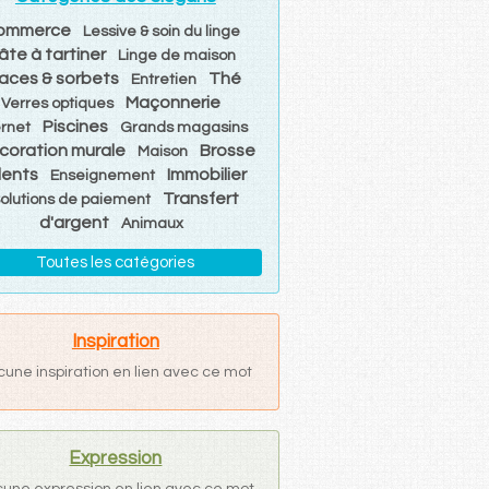
ommerce
Lessive & soin du linge
âte à tartiner
Linge de maison
aces & sorbets
Thé
Entretien
Maçonnerie
Verres optiques
Piscines
ernet
Grands magasins
coration murale
Brosse
Maison
dents
Immobilier
Enseignement
Transfert
olutions de paiement
d'argent
Animaux
Toutes les catégories
Inspiration
cune inspiration en lien avec ce mot
Expression
une expression en lien avec ce mot