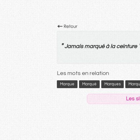
"
Jamais
marqué
à
la
ceinture
Les mots en relation
Marque
Marqué
Marques
Marqu
Les s