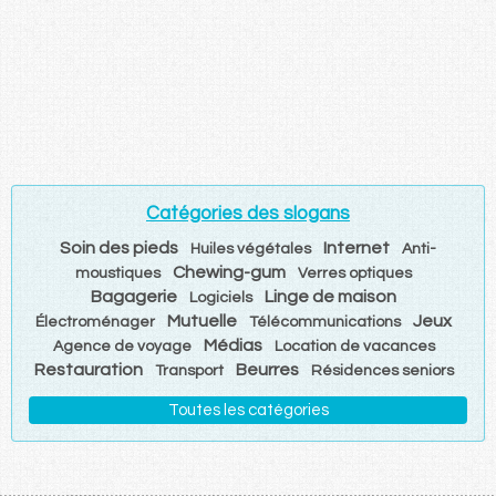
Catégories des slogans
Soin des pieds
Internet
Huiles végétales
Anti-
Chewing-gum
moustiques
Verres optiques
Bagagerie
Linge de maison
Logiciels
Mutuelle
Jeux
Électroménager
Télécommunications
Médias
Agence de voyage
Location de vacances
Restauration
Beurres
Transport
Résidences seniors
Toutes les catégories