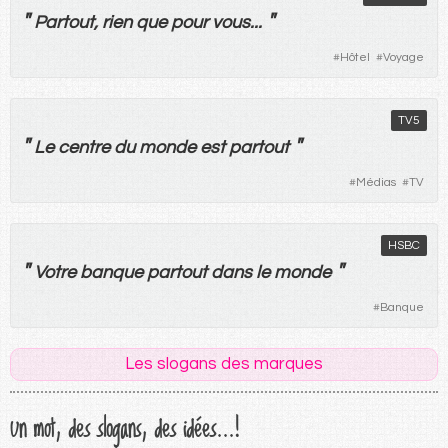
"
"
Partout
,
rien
que
pour
vous
...
#
Hôtel
#
Voyage
TV5
"
"
Le
centre
du
monde
est
partout
#
Médias
#
TV
HSBC
"
"
Votre
banque
partout
dans
le
monde
#
Banque
Les slogans des marques
Un mot, des slogans, des idées...!