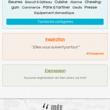
Beurres
Cuisine
Chewing-
Biscuit & Gâteau
Alarme
gum
Pâte à tartiner
Presse
Commerce
Oeufs
Equipement domestique
Toutes les catégories
Inspiration
"
Elles vous suivent partout
"
#
Chaussures
Expression
Aucune expression en lien avec ce mot