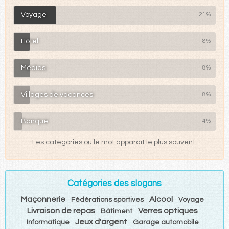
Voyage
21%
Hôtel
8%
Médias
8%
Villages de vacances
8%
Banque
4%
Les catégories où le mot apparaît le plus souvent.
Catégories des slogans
Maçonnerie
Alcool
Fédérations sportives
Voyage
Livraison de repas
Verres optiques
Bâtiment
Jeux d'argent
Informatique
Garage automobile