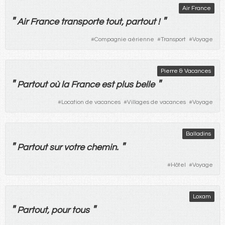
Air France
"
"
Air France
transporte
tout
,
partout
!
#
Compagnie aérienne
#
Transport
#
Voyage
Pierre & Vacances
"
"
Partout
où
la
France
est
plus
belle
#
Location de vacances
#
Villages de vacances
#
Voyage
Balladins
"
"
Partout
sur
votre
chemin
.
#
Hôtel
#
Voyage
Loxam
"
"
Partout
,
pour
tous