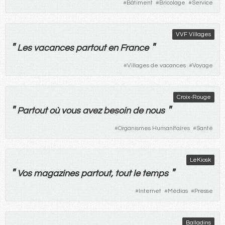
#
Bâtiment
#
Bricolage
#
Service
VVF Villages
"
"
Les
vacances
partout
en
France
#
Villages de vacances
#
Voyage
Croix-Rouge
"
"
Partout
où
vous
avez
besoin
de
nous
#
Organismes Humanitaires
#
Santé
LeKiosk
"
"
Vos
magazines
partout
,
tout
le
temps
#
Internet
#
Médias
#
Presse
Balladins