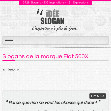
3428
Slogans -
533
Inspirations -
481
Expressions
Aller
au
Slogans de la marque Fiat 500X
contenu
Fiat 500X
"
"
Parce que
rien
ne
vaut
les
choses
qui
durent