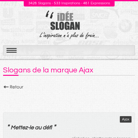
3428
Slogans -
533
Inspirations -
481
Expressions
Aller
au
Slogans de la marque Ajax
contenu
Ajax
"
"
Mettez
-
le
au
défi