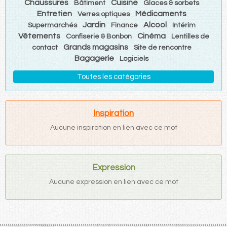
Chaussures
Cuisine
Bâtiment
Glaces & sorbets
Entretien
Médicaments
Verres optiques
Jardin
Alcool
Supermarchés
Finance
Intérim
Vêtements
Cinéma
Confiserie & Bonbon
Lentilles de
Grands magasins
contact
Site de rencontre
Bagagerie
Logiciels
Toutes les catégories
Inspiration
Aucune inspiration en lien avec ce mot
Expression
Aucune expression en lien avec ce mot