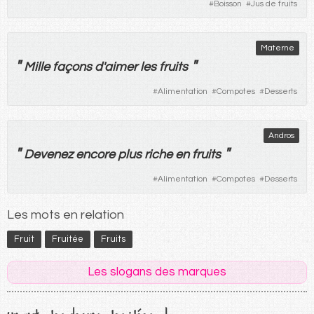
#
Boisson
#
Jus de fruits
Materne
"
"
Mille
façons d'
aimer
les
fruits
#
Alimentation
#
Compotes
#
Desserts
Andros
"
"
Devenez
encore
plus
riche
en
fruits
#
Alimentation
#
Compotes
#
Desserts
Les mots en relation
Fruit
Fruitée
Fruits
Les slogans des marques