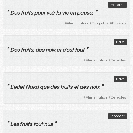
Materne
"
"
Des
fruits
pour
voir
la
vie
en
pause
.
#
Alimentation
#
Compotes
#
Desserts
Nakd
"
"
Des
fruits
,
des
noix
et
c'
est
tout
#
Alimentation
#
Céréales
Nakd
"
"
L'
effet
Nakd
que
des
fruits
et
des
noix
#
Alimentation
#
Céréales
Innocent
"
"
Les
fruits
tout
nus