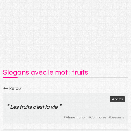
Slogans avec le mot : fruits
Andros
"
"
Les
fruits
c'
est
la
vie
#
Alimentation
#
Compotes
#
Desserts