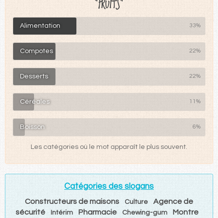
"FRUITS"
Alimentation
33%
Compotes
22%
Desserts
22%
Céréales
11%
Boisson
6%
Les catégories où le mot apparaît le plus souvent.
Catégories des slogans
Constructeurs de maisons
Agence de
Culture
sécurité
Pharmacie
Montre
Intérim
Chewing-gum