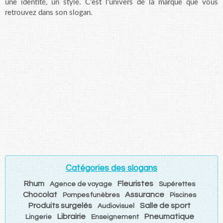
une identité, un style. C'est l'univers de la marque que vous
retrouvez dans son slogan.
Catégories des slogans
Rhum
Fleuristes
Agence de voyage
Supérettes
Chocolat
Assurance
Pompes funèbres
Piscines
Produits surgelés
Salle de sport
Audiovisuel
Librairie
Pneumatique
Lingerie
Enseignement