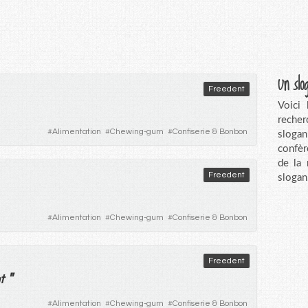
Un slo
Freedent
Voici
recher
#
Alimentation
#
Chewing-gum
#
Confiserie & Bonbon
sloga
confèr
de la
Freedent
slogan
#
Alimentation
#
Chewing-gum
#
Confiserie & Bonbon
Freedent
"
t
#
Alimentation
#
Chewing-gum
#
Confiserie & Bonbon