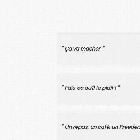
"
"
Ça
va
mâcher
"
"
Fais
-
ce
qu'
il
te
plaît
!
"
Un
repas
,
un
café
,
un
Freeden