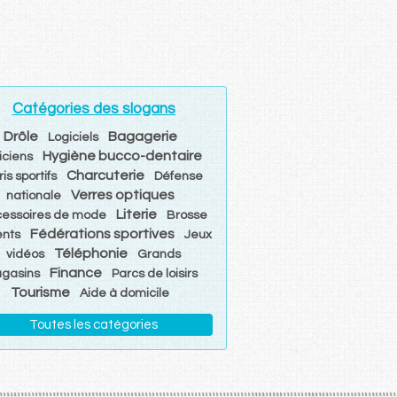
Catégories des slogans
Drôle
Bagagerie
Logiciels
Hygiène bucco-dentaire
iciens
Charcuterie
is sportifs
Défense
Verres optiques
nationale
Literie
cessoires de mode
Brosse
Fédérations sportives
ents
Jeux
Téléphonie
vidéos
Grands
Finance
gasins
Parcs de loisirs
Tourisme
Aide à domicile
Toutes les catégories