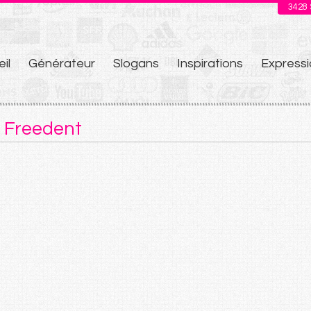
3428
il
Générateur
Slogans
Inspirations
Expressi
u
 Freedent