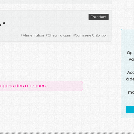
Freedent
"
s
#
Alimentation
#
Chewing-gum
#
Confiserie & Bonbon
Opt
Par
Ac
à d
logans des marques
ma