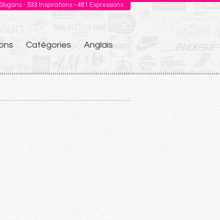
Slogans -
533
Inspirations -
481
Expressions
ons
Catégories
Anglais