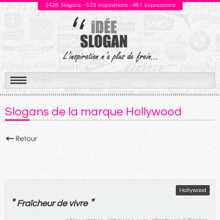
3428
Slogans -
533
Inspirations -
481
Expressions
Aller
au
Slogans de la marque Hollywood
contenu
Hollywood
"
"
Fraîcheur
de
vivre