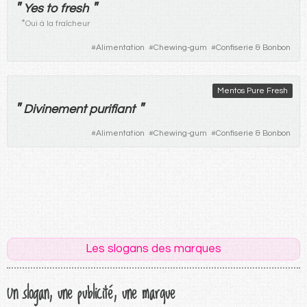
"
"
Yes to fresh
*
Oui à la fraîcheur
#
Alimentation
#
Chewing-gum
#
Confiserie & Bonbon
Mentos Pure Fresh
"
"
Divinement
purifiant
#
Alimentation
#
Chewing-gum
#
Confiserie & Bonbon
Les slogans des marques
Un slogan, une publicité, une marque