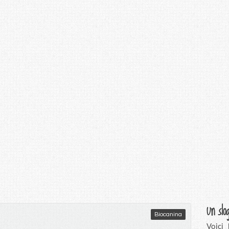
Un slo
Biocanina
Voici