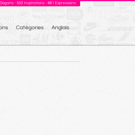
Slogans -
533
Inspirations -
481
Expressions
ons
Catégories
Anglais