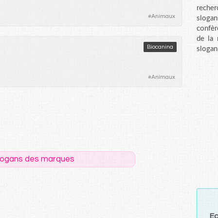
recher
#
Animaux
sloga
confèr
de la
Biocanina
slogan
#
Animaux
logans des marques
E