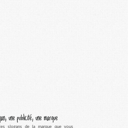
gan, une publicité, une marque
 les slogans de la marque que vous