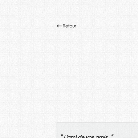
"
"
L'
ami
de
vos
amis
.