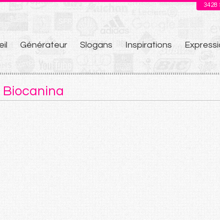
3428
il
Générateur
Slogans
Inspirations
Expressi
u
 Biocanina