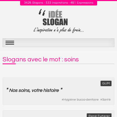
3428
Slogans -
533
Inspirations -
481
Expressions
Aller
au
Slogans avec le mot : soins
contenu
GUM
"
"
Nos
soins
,
votre
histoire
#
Hygiène bucco-dentaire
#
Santé
René Furterer