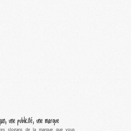
gan, une publicité, une marque
 les slogans de la marque que vous