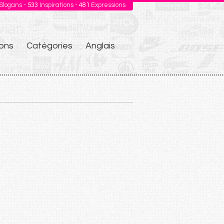
Slogans -
533
Inspirations -
481
Expressions
ons
Catégories
Anglais