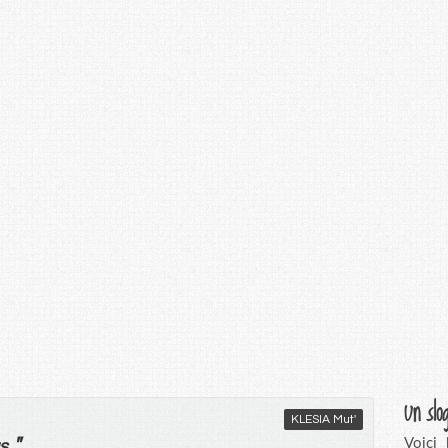
Un slo
KLESIA Mut'
"
Voici
s