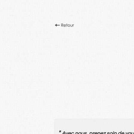
"
Avec
nous
,
prenez
soin
de
vou