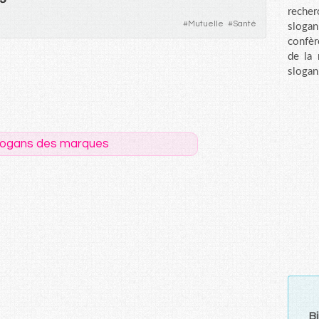
recher
#
Mutuelle
#
Santé
sloga
confèr
de la
slogan
logans des marques
B