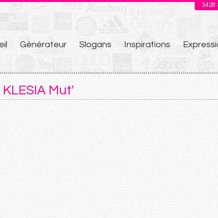
3428
il
Générateur
Slogans
Inspirations
Expressi
u
 KLESIA Mut'