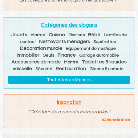
Les catégories où le mot apparaît le plus souvent.
Catégories des slogans
Jouets
Cuisine
Bébé
Alarme
Piscines
Lentilles de
Nettoyants ménagers
contact
Supérettes
Décoration murale
Equipement domestique
Immobilier
Finance
Oeufs
Garage automobile
Accessoires de mode
Tablettes & liquides
Montre
vaisselle
Restauration
Sécurité
Glaces & sorbets
Toutes les catégories
Inspiration
"
Créateur de moments mémorables
"
#
Arts de la table