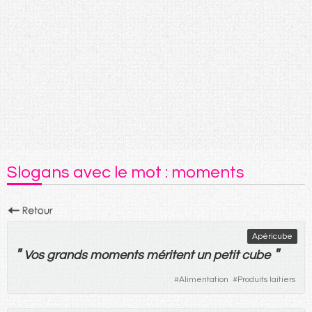
Slogans avec le mot : moments
Apéricube
"
"
Vos
grands
moments
méritent
un
petit
cube
#
Alimentation
#
Produits laitiers