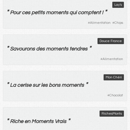
Lay's
"
"
Pour
ces
petits
moments
qui
comptent
!
#
Alimentation
#
Chips
Douce France
"
"
Savourons
des
moments
tendres
#
Alimentation
Mon Chéri
"
"
La
cerise
sur
les
bons
moments
#
Chocolat
RichesMonts
"
"
Riche
en
Moments
Vrais