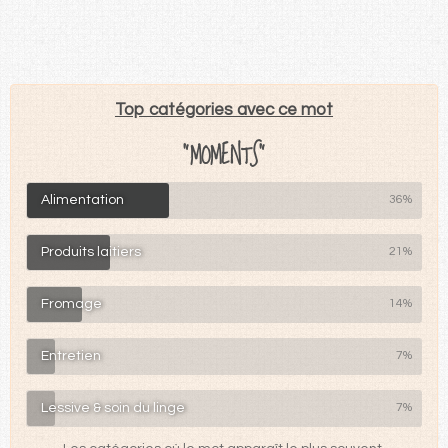
Top catégories avec ce mot
"MOMENTS"
Alimentation
36%
Produits laitiers
21%
Fromage
14%
Entretien
7%
Lessive & soin du linge
7%