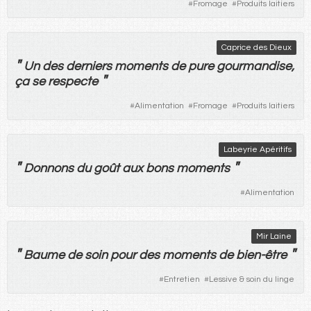
#
Fromage
#
Produits laitiers
Caprice des Dieux
"
Un
des
derniers
moments
de
pure
gourmandise
,
"
ça
se
respecte
#
Alimentation
#
Fromage
#
Produits laitiers
Labeyrie Apéritifs
"
"
Donnons
du
goût
aux
bons
moments
#
Alimentation
Mir Laine
"
"
Baume
de
soin
pour
des
moments
de
bien-être
#
Entretien
#
Lessive & soin du linge