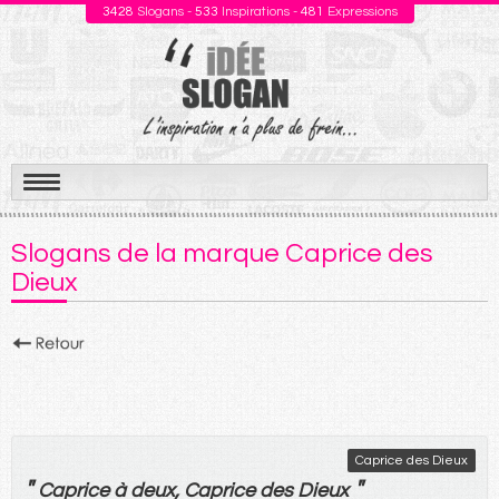
3428
Slogans -
533
Inspirations -
481
Expressions
Aller
au
Slogans de la marque Caprice des
contenu
Dieux
Caprice des Dieux
"
"
Caprice
à
deux
,
Caprice
des
Dieux