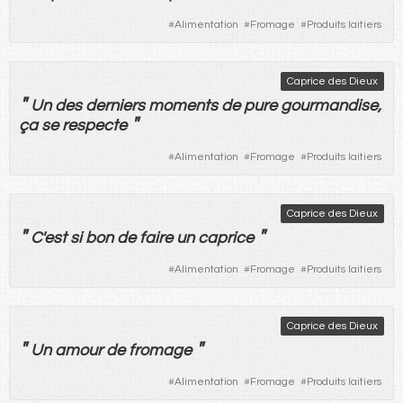
#
Alimentation
#
Fromage
#
Produits laitiers
Caprice des Dieux
"
Un
des
derniers
moments
de
pure
gourmandise
,
"
ça
se
respecte
#
Alimentation
#
Fromage
#
Produits laitiers
Caprice des Dieux
"
"
C'
est
si
bon
de
faire
un
caprice
#
Alimentation
#
Fromage
#
Produits laitiers
Caprice des Dieux
"
"
Un
amour
de
fromage
#
Alimentation
#
Fromage
#
Produits laitiers