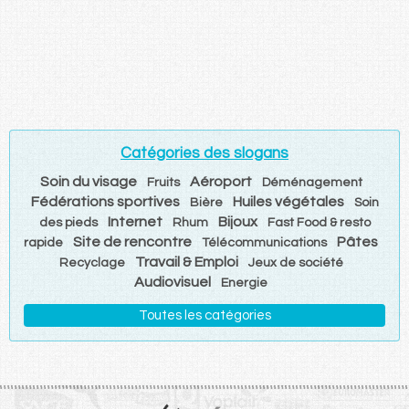
Catégories des slogans
Soin du visage
Aéroport
Fruits
Déménagement
Fédérations sportives
Huiles végétales
Bière
Soin
Internet
Bijoux
des pieds
Rhum
Fast Food & resto
Site de rencontre
Pâtes
rapide
Télécommunications
Travail & Emploi
Recyclage
Jeux de société
Audiovisuel
Energie
Toutes les catégories