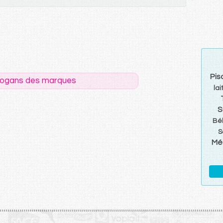
Pis
logans des marques
lai
S
Bé
S
Mé