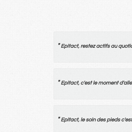
"
Epitact,
restez
actifs
au
quoti
"
Epitact, c'
est
le
moment
d'
alle
"
Epitact,
le
soin
des
pieds
c'
es