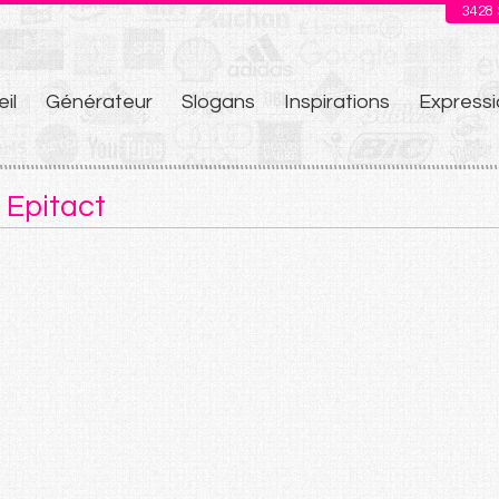
3428
il
Générateur
Slogans
Inspirations
Expressi
u
 Epitact