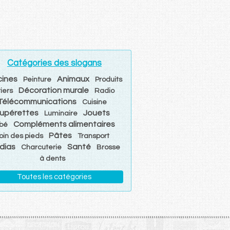
Catégories des slogans
cines
Animaux
Peinture
Produits
Décoration murale
tiers
Radio
Télécommunications
Cuisine
upérettes
Jouets
Luminaire
Compléments alimentaires
bé
Pâtes
oin des pieds
Transport
dias
Santé
Charcuterie
Brosse
à dents
Toutes les catégories