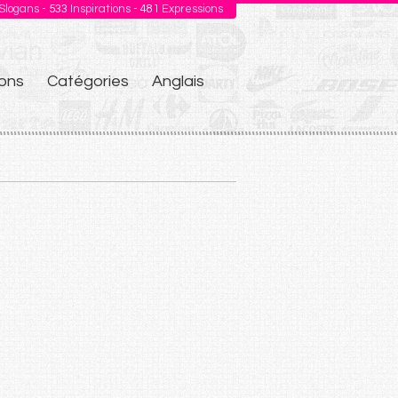
Slogans -
533
Inspirations -
481
Expressions
ons
Catégories
Anglais