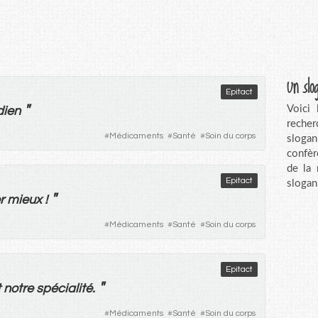
Un slo
Epitact
"
Voici
dien
recher
#
Médicaments
#
Santé
#
Soin du corps
sloga
confèr
de la
Epitact
slogan
"
r
mieux
!
#
Médicaments
#
Santé
#
Soin du corps
Epitact
"
t
notre
spécialité
.
#
Médicaments
#
Santé
#
Soin du corps