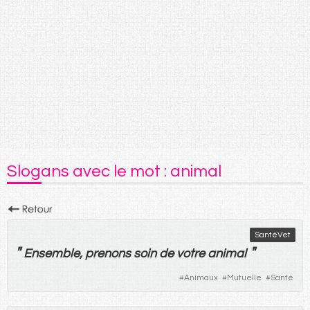
Slogans avec le mot : animal
SantéVet
"
"
Ensemble
,
prenons
soin
de
votre
animal
#
Animaux
#
Mutuelle
#
Santé