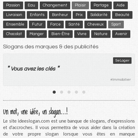
Passion
Eau
Changement
Plaisir
Partage
Aide
Livraison
Enfants
Bonheur
Prix
Solidarité
Beauté
Ensemble
Futur
Force
Santé
Cheveux
Sport
Chocolat
Manger
Bien-Être
Vivre
Nature
Avenir
Slogans des marques & des publicités
ERA Immobilier
"
"
Toujours
à
vos
côtés
#
Agences immobilières
#
Immobilier
Un mot, une idée, un slogan...!
Le site ideeslogan.com est une banque de slogans, d'expressions
et d'accroches. Il vous permettra de vous aider dans la création
de votre propre slogan lorsque vous êtes en manque