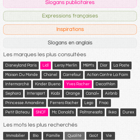
Slogans publicitaires
Expressions françaises
Inspirations
Slogans en anglais
Les marques les plus consultées
Disneyland Paris
Lidl
Leroy Merlin
M&M's
Dior
La Poste
Maison Du Monde
Chanel
Carrefour
Action Contre La Faim
Intermarché
Kinder Bueno
Yves Rocher
Decathlon
Sephora
Intersport
Kiabi
Orange
Canal+
Airbnb
Princesse Amandine
Ferrero Rocher
Lego
Fnac
Petit Bateau
SNCF
Mc Donald's
Poltronesofà
Ikéa
Durex
Les mots les plus recherchés
Immobilier
Bio
Famille
Qualité
Goût
Vie