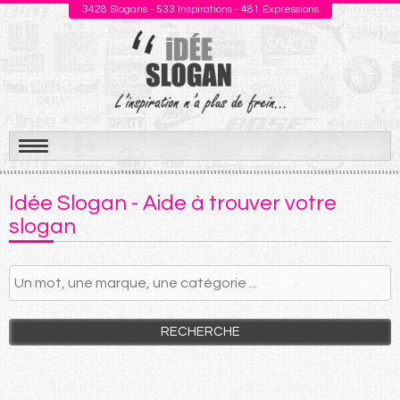
3428
Slogans -
533
Inspirations -
481
Expressions
Aller
au
Idée Slogan - Aide à trouver votre
contenu
slogan