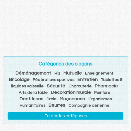
Catégories des slogans
Déménagement
Mutuelle
Riz
Enseignement
Bricolage
Entretien
Fédérations sportives
Tablettes &
Sécurité
Pharmacie
liquides vaisselle
Charcuterie
Décoration murale
Arts de la table
Peinture
Dentifrices
Maçonnerie
Drôle
Organismes
Beurres
Humanitaires
Compagnie aérienne
Toutes les catégories