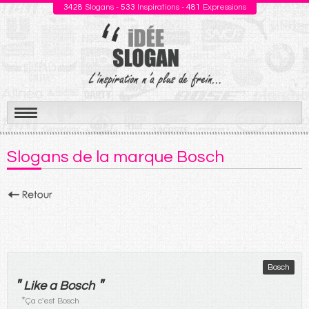
3428
Slogans -
533
Inspirations -
481
Expressions
Aller
au
Slogans de la marque Bosch
contenu
Bosch
"
"
Like a Bosch
*
Ça c'est Bosch