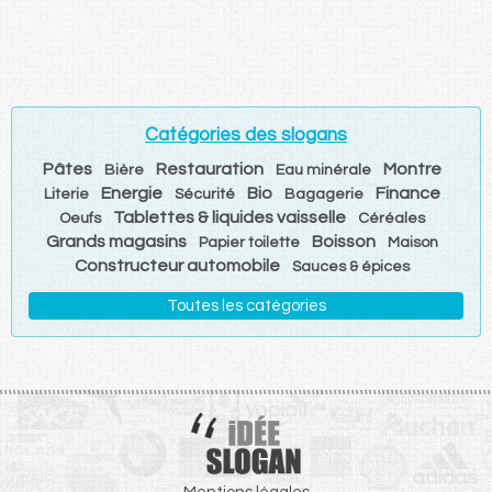
Catégories des slogans
Pâtes
Restauration
Montre
Bière
Eau minérale
Energie
Bio
Finance
Literie
Sécurité
Bagagerie
Tablettes & liquides vaisselle
Oeufs
Céréales
Grands magasins
Boisson
Papier toilette
Maison
Constructeur automobile
Sauces & épices
Toutes les catégories