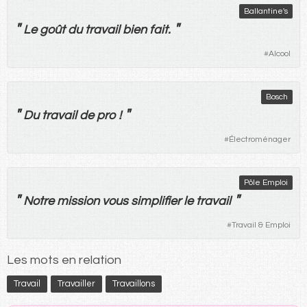
Ballantine's
"
"
Le
goût
du
travail
bien
fait
.
#
Alcool
Bosch
"
"
Du
travail
de
pro
!
#
Électroménager
Pôle Emploi
"
"
Notre
mission
vous
simplifier
le
travail
#
Travail & Emploi
Les mots en relation
Travail
Travailler
Travaillons