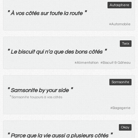
Autosphere
"
"
À
vos
côtés
sur
toute
la
route
#
Automobile
Twix
"
"
Le
biscuit
qui
n’
a
que
des
bons
côtés
#
Alimentation
#
Biscuit & Gâteau
Samsonite
"
"
Samsonite by your side
*
Samsonite toujours à vos côtés
#
Bagagerie
Okay
"
"
Parce que
la
vie
aussi
a
plusieurs
côtés