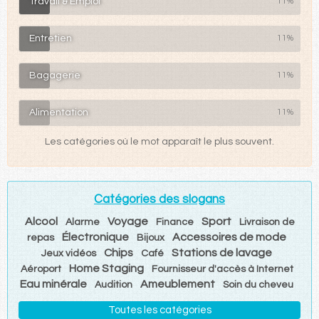
Travail & Emploi
11%
Entretien
11%
Bagagerie
11%
Alimentation
11%
Les catégories où le mot apparaît le plus souvent.
Catégories des slogans
Alcool
Voyage
Sport
Alarme
Finance
Livraison de
Électronique
Accessoires de mode
repas
Bijoux
Chips
Stations de lavage
Jeux vidéos
Café
Home Staging
Aéroport
Fournisseur d'accès à Internet
Eau minérale
Ameublement
Audition
Soin du cheveu
Toutes les catégories