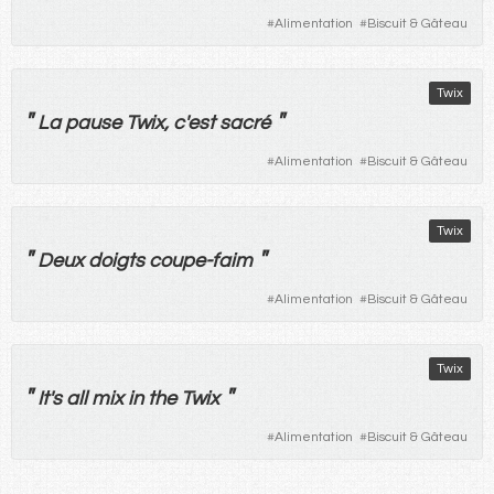
#
Alimentation
#
Biscuit & Gâteau
Twix
"
"
La
pause
Twix, c'
est
sacré
#
Alimentation
#
Biscuit & Gâteau
Twix
"
"
Deux
doigts
coupe-faim
#
Alimentation
#
Biscuit & Gâteau
Twix
"
"
It's all mix in the Twix
#
Alimentation
#
Biscuit & Gâteau