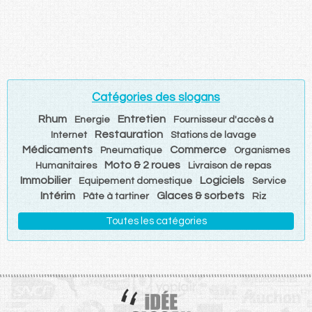
Catégories des slogans
Rhum
Entretien
Energie
Fournisseur d'accès à
Restauration
Internet
Stations de lavage
Médicaments
Commerce
Pneumatique
Organismes
Moto & 2 roues
Humanitaires
Livraison de repas
Immobilier
Logiciels
Equipement domestique
Service
Intérim
Glaces & sorbets
Pâte à tartiner
Riz
Toutes les catégories