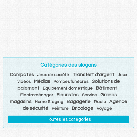
Catégories des slogans
Compotes
Transfert d'argent
Jeux de société
Jeux
Médias
Solutions de
vidéos
Pompes funèbres
paiement
Bâtiment
Equipement domestique
Fleuristes
Grands
Électroménager
Service
magasins
Bagagerie
Agence
Home Staging
Radio
de sécurité
Bricolage
Peinture
Voyage
Toutes les catégories