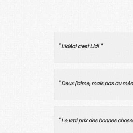
"
"
L'
idéal
c'
est
Lidl
"
Deux
j'aime,
mais
pas
au
mê
"
Le
vrai
prix
des
bonnes
chose