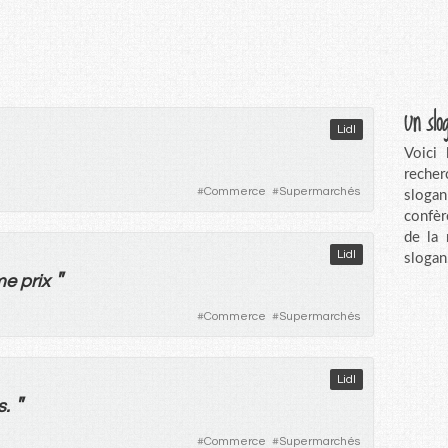
Un slo
Lidl
Voici
recher
#
Commerce
#
Supermarchés
sloga
confèr
de la
Lidl
slogan
"
me
prix
#
Commerce
#
Supermarchés
Lidl
"
s
.
#
Commerce
#
Supermarchés