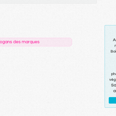
A
logans des marques
Bo
ph
vég
Sa
a