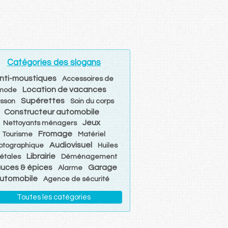
Catégories des slogans
nti-moustiques
Accessoires de
Location de vacances
mode
Supérettes
isson
Soin du corps
Constructeur automobile
Jeux
Nettoyants ménagers
Fromage
Tourisme
Matériel
Audiovisuel
otographique
Huiles
Librairie
étales
Déménagement
uces & épices
Garage
Alarme
utomobile
Agence de sécurité
Toutes les catégories