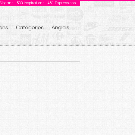
Slogans -
533
Inspirations -
481
Expressions
ons
Catégories
Anglais