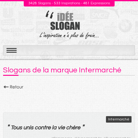
3428
Slogans -
533
Inspirations -
481
Expressions
Aller
au
Slogans de la marque Intermarché
contenu
Intermarché
"
"
Tous
unis
contre
la
vie
chère