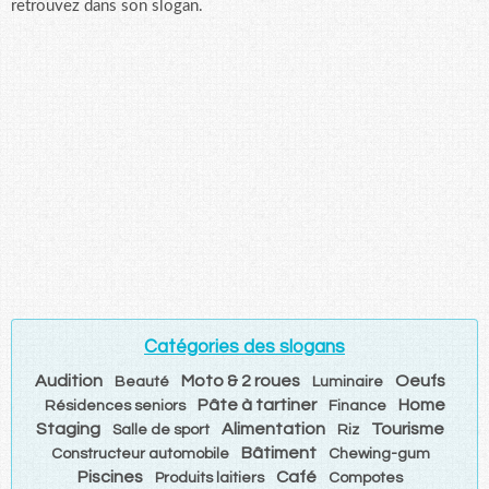
retrouvez dans son slogan.
Catégories des slogans
Audition
Moto & 2 roues
Oeufs
Beauté
Luminaire
Pâte à tartiner
Home
Résidences seniors
Finance
Staging
Alimentation
Tourisme
Salle de sport
Riz
Bâtiment
Constructeur automobile
Chewing-gum
Piscines
Café
Produits laitiers
Compotes