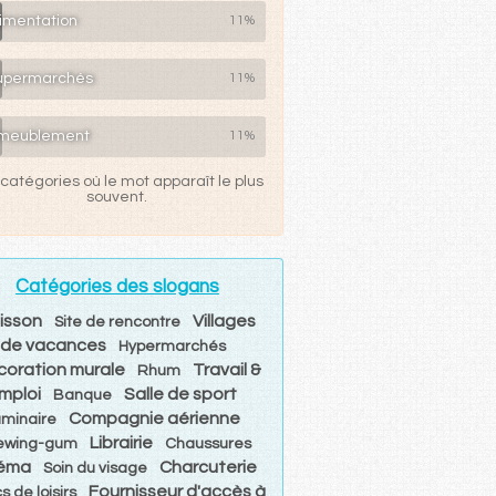
limentation
11%
upermarchés
11%
meublement
11%
catégories où le mot apparaît le plus
souvent.
Catégories des slogans
isson
Villages
Site de rencontre
de vacances
Hypermarchés
coration murale
Travail &
Rhum
mploi
Salle de sport
Banque
Compagnie aérienne
uminaire
Librairie
ewing-gum
Chaussures
éma
Charcuterie
Soin du visage
Fournisseur d'accès à
s de loisirs