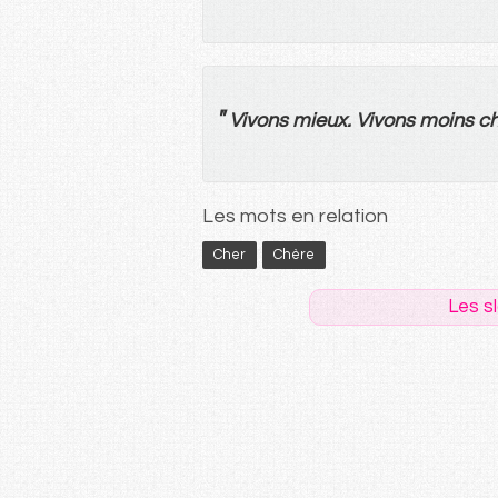
"
Vivons
mieux
.
Vivons
moins
c
Les mots en relation
Cher
Chère
Les s