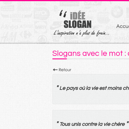
Aller
Accue
au
conten
Slogans avec le mot :
"
Le
pays
où
la
vie
est
moins
ch
"
"
Tous
unis
contre
la
vie
chère