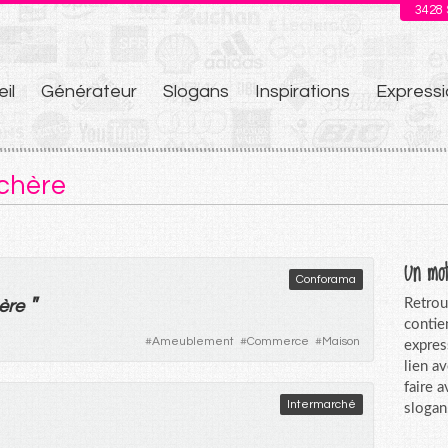
3428
il
Générateur
Slogans
Inspirations
Expressi
u
 chère
Un mot
Conforama
"
Retrou
ère
contie
#
Ameublement
#
Commerce
#
Maison
expres
lien a
faire 
Intermarché
slogan