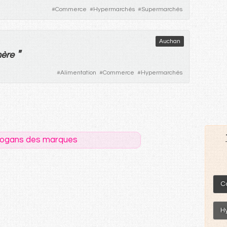
#
Commerce
#
Hypermarchés
#
Supermarchés
Auchan
"
hère
#
Alimentation
#
Commerce
#
Hypermarchés
logans des marques
C
H