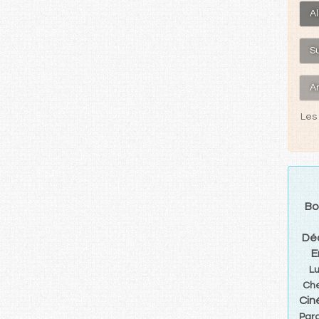
A
S
A
Les 
Bo
Dé
E
L
Ch
Cin
Parc