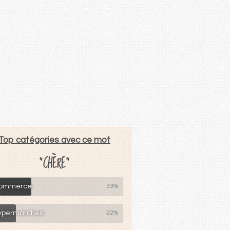
Top catégories avec ce mot
"CHÈRE"
ommerce
33%
ypermarchés
22%