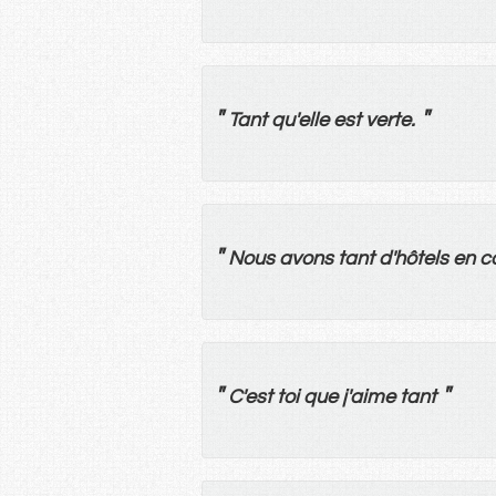
"
"
Tant
qu'
elle
est
verte
.
"
Nous
avons
tant
d'
hôtels
en
c
"
"
C'
est
toi
que j'
aime
tant