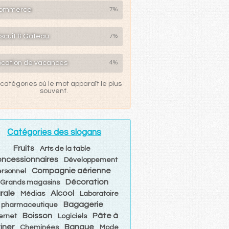
ommerce
7%
iscuit & Gâteau
7%
ocation de vacances
4%
catégories où le mot apparaît le plus
souvent.
Catégories des slogans
Fruits
Arts de la table
ncessionnaires
Développement
Compagnie aérienne
ersonnel
Décoration
Grands magasins
rale
Alcool
Médias
Laboratoire
Bagagerie
pharmaceutique
Boisson
Pâte à
ternet
Logiciels
iner
Banque
Cheminées
Mode