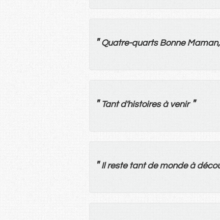
"
Quatre-quarts
Bonne Maman
"
"
Tant
d'
histoires
à
venir
"
Il
reste
tant
de
monde
à
décou