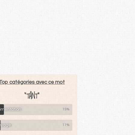
Top catégories avec ce mot
"TANT"
limentation
15%
oyage
11%