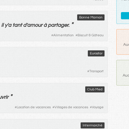
Bonne Maman
"
,
il
y
'
a
tant
d'
amour
à
partager
.
#
Alimentation
#
Biscuit & Gâteau
Au
Eurostar
#
Transport
Auc
Club Med
"
vrir
#
Location de vacances
#
Villages de vacances
#
Voyage
Intermarché