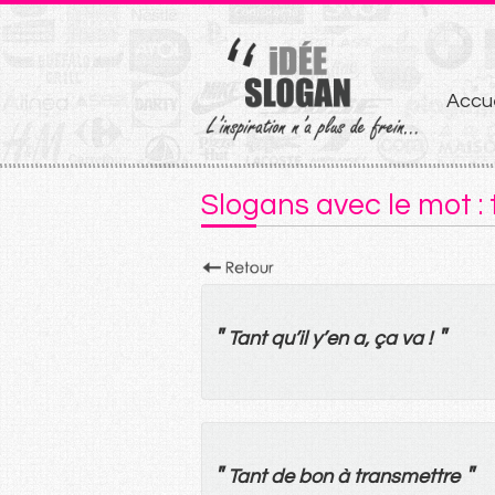
Aller
Accue
au
conten
Slogans avec le mot : 
"
"
Tant
qu’
il
y
’
en
a
,
ça
va
!
"
"
Tant
de
bon
à
transmettre