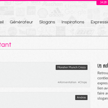
3428
il
Générateur
Slogans
Inspirations
Expressi
u
tant
Un mot
Monster Munch Crazy
Retrou
contie
#
Alimentation
#
Chips
expres
lien a
faire 
Andros
slogan