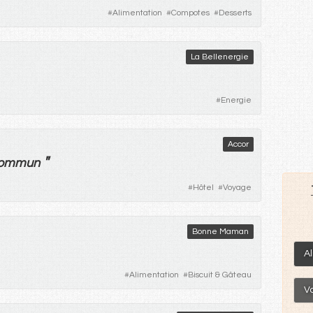
#
Alimentation
#
Compotes
#
Desserts
La Bellenergie
#
Energie
Accor
"
ommun
#
Hôtel
#
Voyage
Bonne Maman
A
#
Alimentation
#
Biscuit & Gâteau
V