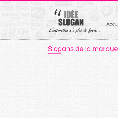
Aller
Accue
au
conten
Slogans de la marqu