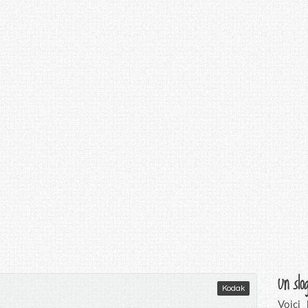
Un slo
Kodak
Voici