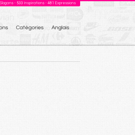
Slogans -
533
Inspirations -
481
Expressions
ons
Catégories
Anglais