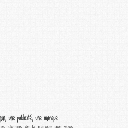
gan, une publicité, une marque
 les slogans de la marque que vous