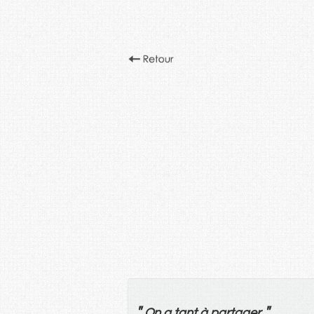
"
"
On
a
tant
à
partager