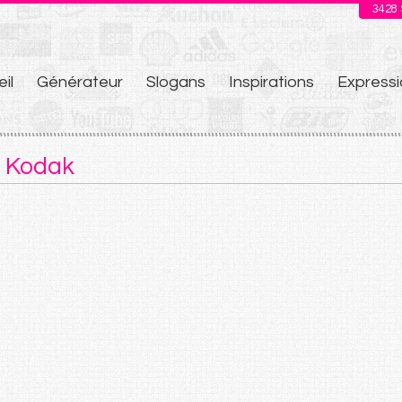
3428
il
Générateur
Slogans
Inspirations
Expressi
u
e Kodak