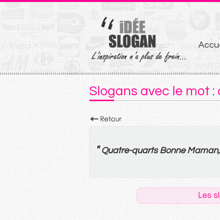
Aller
Accue
au
conten
Slogans avec le mot :
"
Quatre-quarts
Bonne Maman
Les s