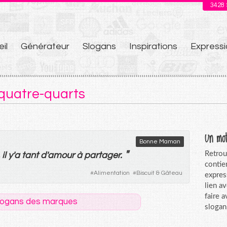
3428
il
Générateur
Slogans
Inspirations
Expressi
u
 quatre-quarts
Un mot
Bonne Maman
"
Retrou
,
il
y
'
a
tant
d'
amour
à
partager
.
contie
#
Alimentation
#
Biscuit & Gâteau
expres
lien a
faire 
logans des marques
slogan