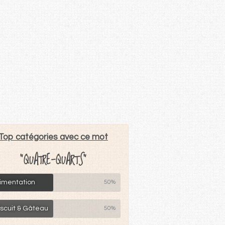
Top catégories avec ce mot
"QUATRE-QUARTS"
limentation
50%
iscuit & Gâteau
50%