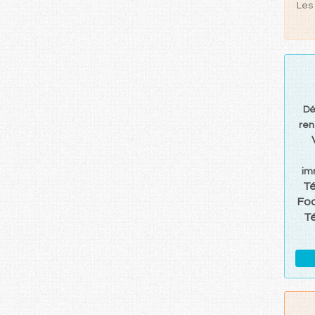
Les 
D
ren
im
T
Foo
T