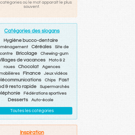
catégories où le mot apparaît le plus
souvent.
Catégories des slogans
Hygiène bucco-dentaire
Céréales
éménagement
Site de
Bricolage
contre
Chewing-gum
Villages de vacances
Moto & 2
Chocolat
roues
Agences
Finance
mobilières
Jeux vidéos
élécommunications
Fast
Chips
d & resto rapide
Supermarchés
éléphonie
Fédérations sportives
Desserts
Auto-école
Toutes les catégories
Inspiration