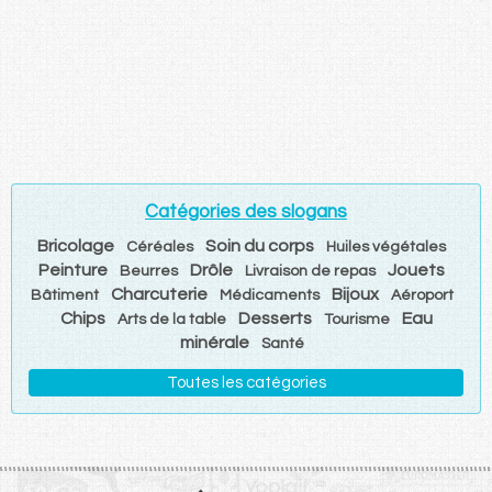
Catégories des slogans
Bricolage
Soin du corps
Céréales
Huiles végétales
Peinture
Drôle
Jouets
Beurres
Livraison de repas
Charcuterie
Bijoux
Bâtiment
Médicaments
Aéroport
Chips
Desserts
Eau
Arts de la table
Tourisme
minérale
Santé
Toutes les catégories