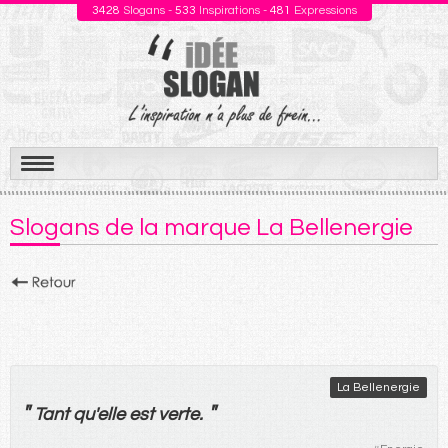
3428
Slogans -
533
Inspirations -
481
Expressions
Aller
au
Slogans de la marque La Bellenergie
contenu
La Bellenergie
"
"
Tant
qu'
elle
est
verte
.